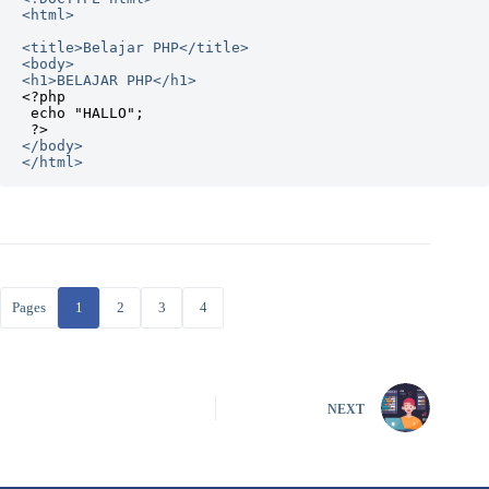
<html>

<title>Belajar PHP</title>

<body>

<?php

 echo "HALLO";

 ?>
</body>

</html>
Pages
1
2
3
4
NEXT