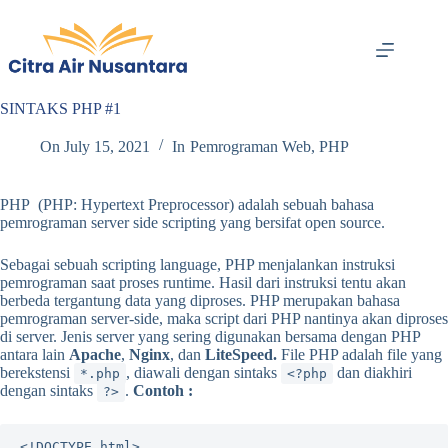
Skip
to
content
SINTAKS PHP #1
On
July 15, 2021
In
Pemrograman Web
,
PHP
PHP (PHP: Hypertext Preprocessor) adalah sebuah bahasa
pemrograman server side scripting yang bersifat open source.
Sebagai sebuah scripting language, PHP menjalankan instruksi
pemrograman saat proses runtime. Hasil dari instruksi tentu akan
berbeda tergantung data yang diproses. PHP merupakan bahasa
pemrograman server-side, maka script dari PHP nantinya akan diproses
di server. Jenis server yang sering digunakan bersama dengan PHP
antara lain
Apache
,
Nginx
, dan
LiteSpeed.
File PHP adalah file yang
berekstensi
, diawali dengan sintaks
dan diakhiri
*.php
<?php
dengan sintaks
.
Contoh :
?>
<!DOCTYPE html>
