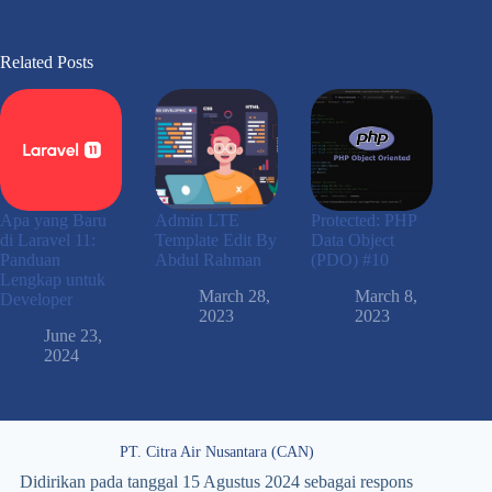
Related Posts
Apa yang Baru
Admin LTE
Protected: PHP
di Laravel 11:
Template Edit By
Data Object
Panduan
Abdul Rahman
(PDO) #10
Lengkap untuk
March 28,
March 8,
Developer
2023
2023
June 23,
2024
PT. Citra Air Nusantara (CAN)
Didirikan pada tanggal 15 Agustus 2024 sebagai respons