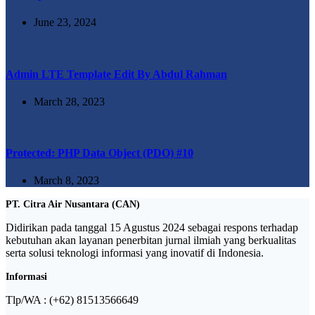
June 23, 2024
Admin LTE Template Edit By Abdul Rahman
March 28, 2023
Protected: PHP Data Object (PDO) #10
March 8, 2023
PT. Citra Air Nusantara (CAN)
Didirikan pada tanggal 15 Agustus 2024 sebagai respons terhadap
kebutuhan akan layanan penerbitan jurnal ilmiah yang berkualitas
serta solusi teknologi informasi yang inovatif di Indonesia.
Informasi
Tlp/WA : (+62) 81513566649