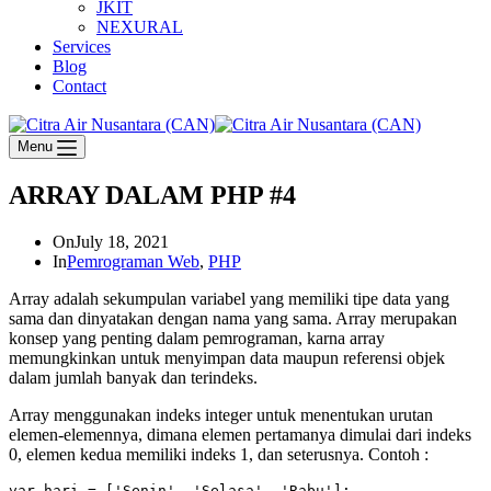
JKIT
NEXURAL
Services
Blog
Contact
Menu
ARRAY DALAM PHP #4
On
July 18, 2021
In
Pemrograman Web
,
PHP
Array adalah sekumpulan variabel yang memiliki tipe data yang
sama dan dinyatakan dengan nama yang sama. Array merupakan
konsep yang penting dalam pemrograman, karna array
memungkinkan untuk menyimpan data maupun referensi objek
dalam jumlah banyak dan terindeks.
Array menggunakan indeks integer untuk menentukan urutan
elemen-elemennya, dimana elemen pertamanya dimulai dari indeks
0, elemen kedua memiliki indeks 1, dan seterusnya. Contoh :
var hari = ['Senin', 'Selasa', 'Rabu'];