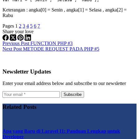
Keterangan : angka[0] = Senin , angka[1] = Selasa , angka[2] =
Rabu
Pages
1
2
3
4
5
6
7
Share your love
Previous
Post
FUNCTION PHP #3
Next
Post
METODE REQUEST PADA PHP #5
Newsletter Updates
Enter your email address below and subscribe to our newsletter
Subscribe
Related Posts
Apa yang Baru di Laravel 11: Panduan Lengkap untuk
Developer