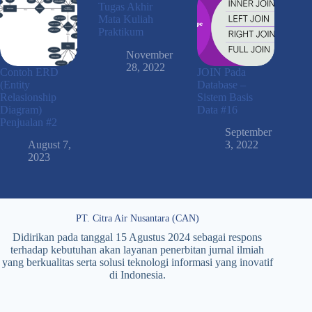
Tugas Akhir
Mata Kuliah
Praktikum
November
28, 2022
Contoh ERD
JOIN Pada
(Entity
Database –
Relasionship
Sistem Basis
Diagram)
Data #16
Penjualan #2
September
August 7,
3, 2022
2023
PT. Citra Air Nusantara (CAN)
Didirikan pada tanggal 15 Agustus 2024 sebagai respons
terhadap kebutuhan akan layanan penerbitan jurnal ilmiah
yang berkualitas serta solusi teknologi informasi yang inovatif
di Indonesia.