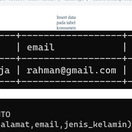
Insert data
pada tabel
konsumen