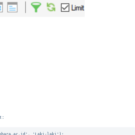
 :
nbara.ac.id', 'Laki-laki');