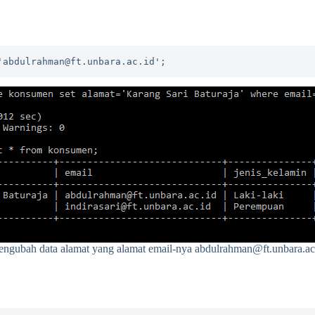
'abdulrahman@ft.unbara.ac.id';
ngubah data alamat yang alamat email-nya abdulrahman@ft.unbara.ac