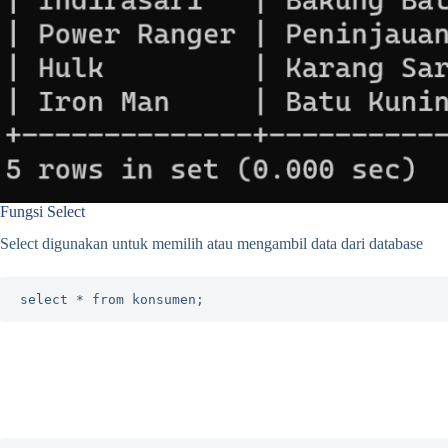
Fungsi Select
Select digunakan untuk memilih atau mengambil data dari database
select * from konsumen;