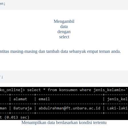
en;
Mengambil
data
dengan
select
titas masing-masing dan tambah data sebanyak empat teman anda.
';
Menampilkan data berdasarkan kondisi tertentu