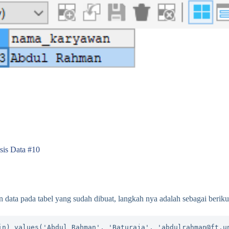
sis Data #10
data pada tabel yang sudah dibuat, langkah nya adalah sebagai berikut
in) values('Abdul Rahman', 'Baturaja', 'abdulrahman@ft.u