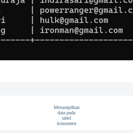
Menampilkan
data pada
tabel
konsumen