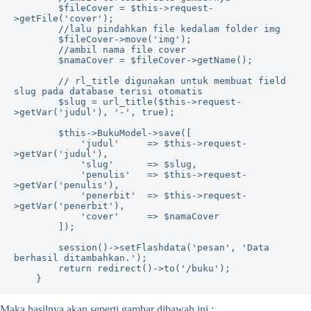
        $fileCover = $this->request-
>getFile('cover');

        //lalu pindahkan file kedalam folder img

        $fileCover->move('img');

        //ambil nama file cover

        $namaCover = $fileCover->getName();

        // rl_title digunakan untuk membuat field 
slug pada database terisi otomatis

        $slug = url_title($this->request-
>getVar('judul'), '-', true);

        $this->BukuModel->save([

            'judul'     => $this->request-
>getVar('judul'),

            'slug'      => $slug,

            'penulis'   => $this->request-
>getVar('penulis'),

            'penerbit'  => $this->request-
>getVar('penerbit'),

            'cover'     => $namaCover

        ]);

        session()->setFlashdata('pesan', 'Data 
berhasil ditambahkan.');

        return redirect()->to('/buku');

    }
Maka hasilnya akan seperti gambar dibawah ini :