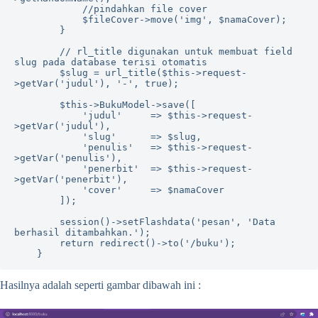
            //pindahkan file cover

            $fileCover->move('img', $namaCover);

        }

        // rl_title digunakan untuk membuat field 
slug pada database terisi otomatis

        $slug = url_title($this->request-
>getVar('judul'), '-', true);

        $this->BukuModel->save([

            'judul'     => $this->request-
>getVar('judul'),

            'slug'      => $slug,

            'penulis'   => $this->request-
>getVar('penulis'),

            'penerbit'  => $this->request-
>getVar('penerbit'),

            'cover'     => $namaCover

        ]);

        session()->setFlashdata('pesan', 'Data 
berhasil ditambahkan.');

        return redirect()->to('/buku');

    }
Hasilnya adalah seperti gambar dibawah ini :