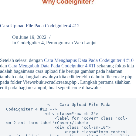
Cara Upload File Pada Codeigniter 4 #12
On
June 19, 2022
In
CodeIgniter 4
,
Pemrograman Web Lanjut
Setelah selesai dengan
Cara Menghapus Data Pada Codeigniter 4 #10
dan
Cara Mengubah Data Pada Codeigniter 4 #11
sekarang fokus kita
adalah bagaimana cara upload file berupa gambar pada halaman
tambah data, langkah awalnya kita edit terlebih dahulu file create.php
pada folder Views\buku\crud\create.php , Langkah pertama silahkan
edit pada bagian sampul, buat seperti code dibawah :
                 <!-- Cara Upload File Pada 
Codeigniter 4 #12 -->

                <div class="row mb-3">

                    <label for="cover" class="col-
sm-2 col-form-label">Cover</label>

                    <div class="col-sm-10">

                        <input class="form-control 