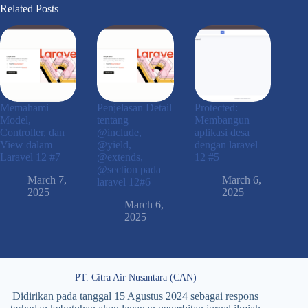
Related Posts
Memahami
Penjelasan Detail
Protected:
Model,
tentang
Membangun
Controller, dan
@include,
aplikasi desa
View dalam
@yield,
dengan laravel
Laravel 12 #7
@extends,
12 #5
@section pada
March 7,
March 6,
laravel 12#6
2025
2025
March 6,
2025
PT. Citra Air Nusantara (CAN)
Didirikan pada tanggal 15 Agustus 2024 sebagai respons