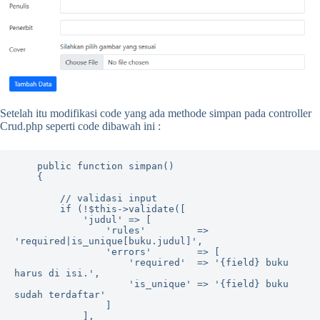
Setelah itu modifikasi code yang ada methode simpan pada controller
Crud.php seperti code dibawah ini :
    public function simpan()

    {

        // validasi input

        if (!$this->validate([

            'judul' => [

                'rules'         => 
'required|is_unique[buku.judul]',

                'errors'        => [

                    'required'  => '{field} buku 
harus di isi.',

                    'is_unique' => '{field} buku 
sudah terdaftar'

                ]

            ],
