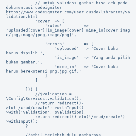
            // untuk validasi gambar bisa cek pada 
dokumentasi codeigniter 
https://www.codeigniter.com/user_guide/libraries/va
lidation.html

            'cover' => [

                'rules'         => 
'uploaded[cover]|is_image[cover]|mime_in[cover,imag
e/jpg,image/jpeg,image/png]',

                'errors'        => [

                    'uploaded'  => 'Cover buku 
harus dipilih.',

                    'is_image'  => 'Yang anda pilih 
bukan gambar.',

                    'mime_in'   => 'Cover buku 
harus berekstensi png,jpg,gif.'

                ]

            ]

        ])) {

            //$validation = 
\Config\Services::validation();

            //return redirect()-
>to('/crud/create')->withInput()-
>with('validation', $validation);

            return redirect()->to('/crud/create')-
>withInput();

        }

        //ambil terlebih dulu gambarnya
