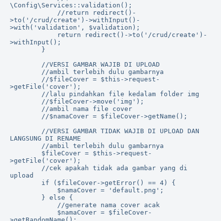
\Config\Services::validation();

            //return redirect()-
>to('/crud/create')->withInput()-
>with('validation', $validation);

            return redirect()->to('/crud/create')-
>withInput();

        }

        //VERSI GAMBAR WAJIB DI UPLOAD

        //ambil terlebih dulu gambarnya

        //$fileCover = $this->request-
>getFile('cover');

        //lalu pindahkan file kedalam folder img

        //$fileCover->move('img');

        //ambil nama file cover

        //$namaCover = $fileCover->getName();

        //VERSI GAMBAR TIDAK WAJIB DI UPLOAD DAN 
LANGSUNG DI RENAME

        //ambil terlebih dulu gambarnya

        $fileCover = $this->request-
>getFile('cover');

        //cek apakah tidak ada gambar yang di 
upload

        if ($fileCover->getError() == 4) {

            $namaCover = 'default.png';

        } else {

            //generate nama cover acak

            $namaCover = $fileCover-
>getRandomName();
