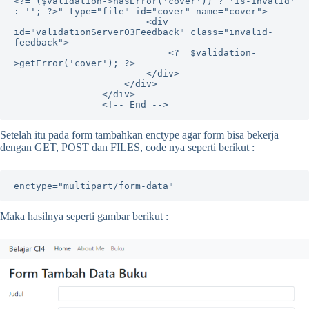
<?= ($validation->hasError('cover')) ? 'is-invalid' 
: ''; ?>" type="file" id="cover" name="cover">

                        <div 
id="validationServer03Feedback" class="invalid-
feedback">

                            <?= $validation-
>getError('cover'); ?>

                        </div>

                    </div>

                </div>

                <!-- End -->
Setelah itu pada form tambahkan enctype agar form bisa bekerja
dengan GET, POST dan FILES, code nya seperti berikut :
enctype="multipart/form-data"
Maka hasilnya seperti gambar berikut :