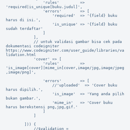
                'rules'         => 
'required|is_unique[buku.judul]',

                'errors'        => [

                    'required'  => '{field} buku 
harus di isi.',

                    'is_unique' => '{field} buku 
sudah terdaftar'

                ]

            ],

            // untuk validasi gambar bisa cek pada 
dokumentasi codeigniter 
https://www.codeigniter.com/user_guide/libraries/va
lidation.html

            'cover' => [

                'rules'         => 
'is_image[cover]|mime_in[cover,image/jpg,image/jpeg
,image/png]',

                'errors'        => [

                    //'uploaded'  => 'Cover buku 
harus dipilih.',

                    'is_image'  => 'Yang anda pilih 
bukan gambar.',

                    'mime_in'   => 'Cover buku 
harus berekstensi png,jpg,gif.'

                ]

            ]

        ])) {

            //$validation = 