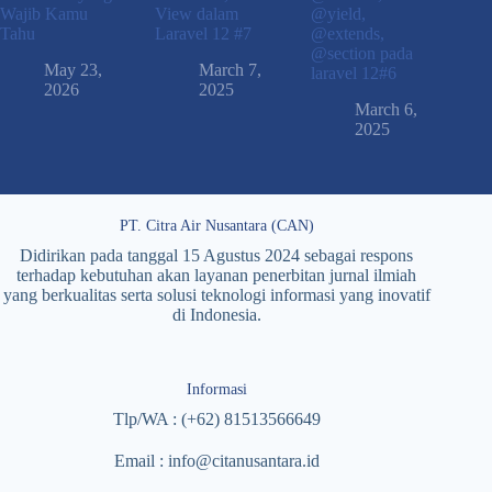
Wajib Kamu
View dalam
@yield,
Tahu
Laravel 12 #7
@extends,
@section pada
May 23,
March 7,
laravel 12#6
2026
2025
March 6,
2025
PT. Citra Air Nusantara (CAN)
Didirikan pada tanggal 15 Agustus 2024 sebagai respons
terhadap kebutuhan akan layanan penerbitan jurnal ilmiah
yang berkualitas serta solusi teknologi informasi yang inovatif
di Indonesia.
Informasi
Tlp/WA : (+62) 81513566649
Email : info@citanusantara.id