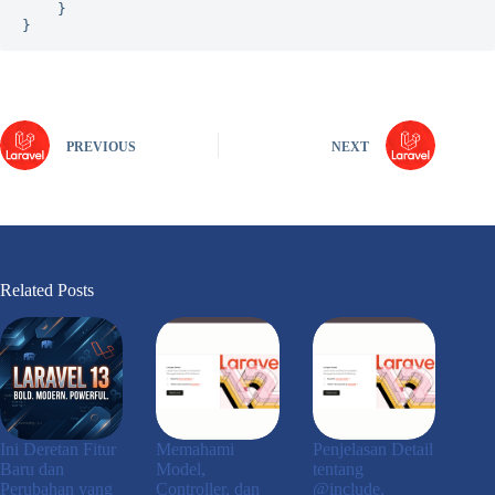
    }

PREVIOUS
NEXT
Related Posts
Ini Deretan Fitur
Memahami
Penjelasan Detail
Baru dan
Model,
tentang
Perubahan yang
Controller, dan
@include,