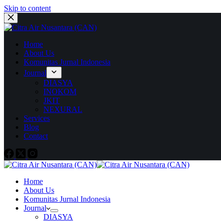
Skip to content
Home
About Us
Komunitas Jurnal Indonesia
Journal
DIASYA
INOKOM
JKIT
NEXURAL
Services
Blog
Contact
Home
About Us
Komunitas Jurnal Indonesia
Journal
DIASYA