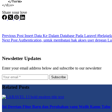
   </form>
</div>
Share your love
Previous
Post
Insert Data Ke Dalam Database Pada Laravel #belajarla
Next
Post
Authentication, untuk membatasi hak akses user dengan Lar
Newsletter Updates
Enter your email address below and subscribe to our newsletter
Subscribe
Related Posts
Ini Deretan Fitur Baru dan Perubahan yang Wajib Kamu Tahu