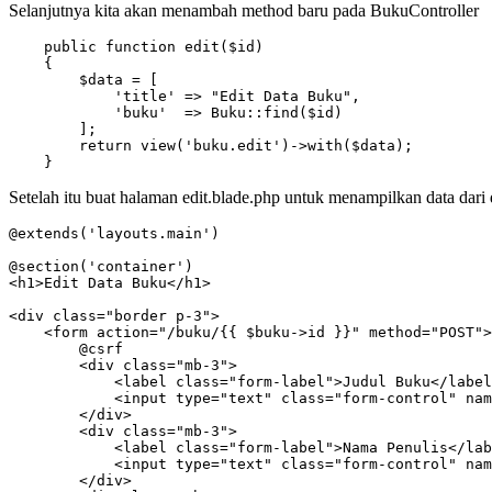
Selanjutnya kita akan menambah method baru pada BukuController
    public function edit($id)

    {

        $data = [

            'title' => "Edit Data Buku",

            'buku'  => Buku::find($id)

        ];

        return view('buku.edit')->with($data);

    }
Setelah itu buat halaman edit.blade.php untuk menampilkan data dari
@extends('layouts.main')

@section('container')

<h1>Edit Data Buku</h1>

<div class="border p-3">

    <form action="/buku/{{ $buku->id }}" method="POST">

        @csrf

        <div class="mb-3">

            <label class="form-label">Judul Buku</label
            <input type="text" class="form-control" nam
        </div>

        <div class="mb-3">

            <label class="form-label">Nama Penulis</lab
            <input type="text" class="form-control" nam
        </div>
