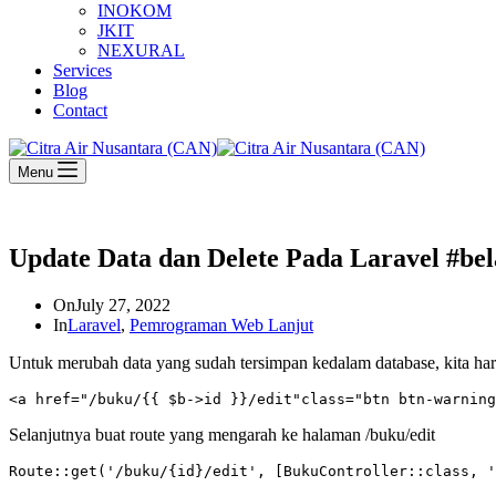
INOKOM
JKIT
NEXURAL
Services
Blog
Contact
Menu
Update Data dan Delete Pada Laravel #bel
On
July 27, 2022
In
Laravel
,
Pemrograman Web Lanjut
Untuk merubah data yang sudah tersimpan kedalam database, kita h
<a href="/buku/{{ $b->id }}/edit"class="btn btn-warning
Selanjutnya buat route yang mengarah ke halaman /buku/edit
Route::get('/buku/{id}/edit', [BukuController::class, '