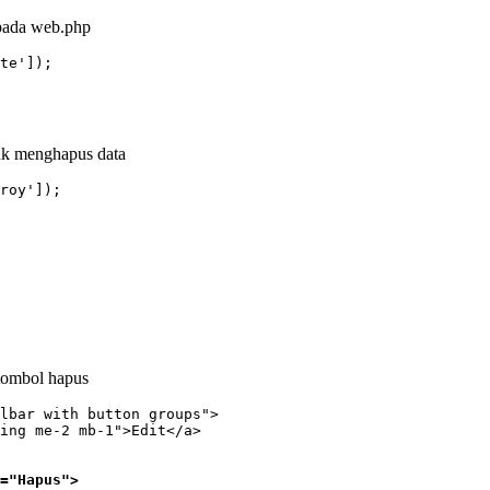
pada web.php
te']);
uk menghapus data
roy']);
tombol hapus
lbar with button groups">       

="Hapus">
