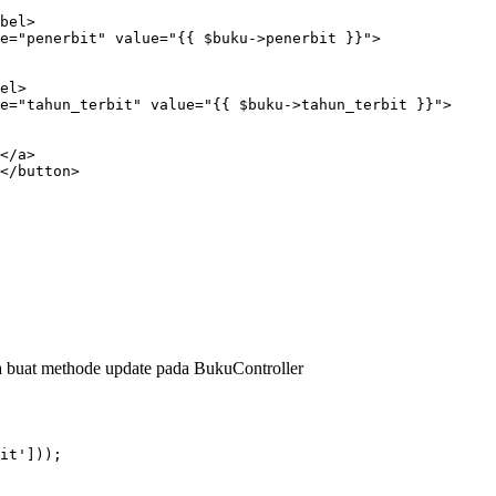
bel>

e="penerbit" value="{{ $buku->penerbit }}">

el>

e="tahun_terbit" value="{{ $buku->tahun_terbit }}">

</a>

</button>

a buat methode update pada BukuController
it']));
