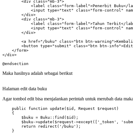
        <div class="mb-3">

            <label class="form-label">Penerbit Buku</la
            <input type="text" class="form-control" nam
        </div>

        <div class="mb-3">

            <label class="form-label">Tahun Terbit</lab
            <input type="text" class="form-control" nam
        </div>

        <a href="/buku" class="btn btn-warning">Kembali
        <button type="submit" class="btn btn-info">Edit
    </form>

</div>

@endsection
Maka hasilnya adalah sebagai berikut
Halaman edit data buku
Agar tombol edit bisa menjalankan perintah untuk merubah data mak
    public function update($id, Request $request)

    {

        $buku = Buku::find($id);

        $buku->update($request->except(['_token', 'subm
        return redirect('/buku');

    }