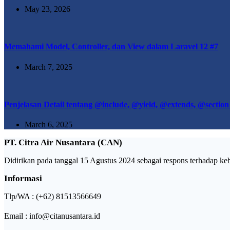
May 23, 2026
Memahami Model, Controller, dan View dalam Laravel 12 #7
March 7, 2025
Penjelasan Detail tentang @include, @yield, @extends, @section
March 6, 2025
PT. Citra Air Nusantara (CAN)
Didirikan pada tanggal 15 Agustus 2024 sebagai respons terhadap kebut
Informasi
Tlp/WA : (+62) 81513566649
Email : info@citanusantara.id