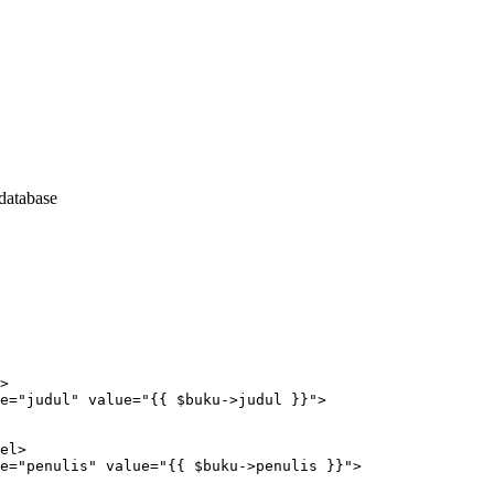
 database
>

e="judul" value="{{ $buku->judul }}">

el>

e="penulis" value="{{ $buku->penulis }}">
