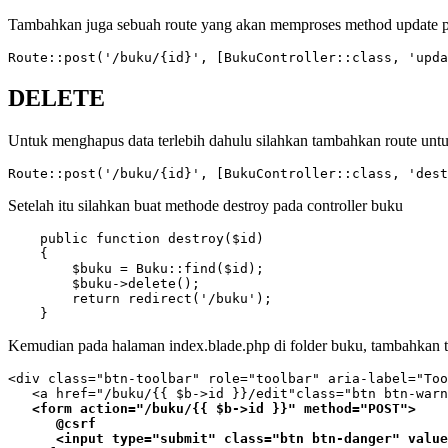
Tambahkan juga sebuah route yang akan memproses method update 
Route::post('/buku/{id}', [BukuController::class, 'upda
DELETE
Untuk menghapus data terlebih dahulu silahkan tambahkan route unt
Route::post('/buku/{id}', [BukuController::class, 'dest
Setelah itu silahkan buat methode destroy pada controller buku
    public function destroy($id)

    {

        $buku = Buku::find($id);

        $buku->delete();

        return redirect('/buku');

    }
Kemudian pada halaman index.blade.php di folder buku, tambahkan 
<div class="btn-toolbar" role="toolbar" aria-label="Too
   <form action="/buku/{{ $b->id }}" method="POST">

      @csrf

      <input type="submit" class="btn btn-danger" value