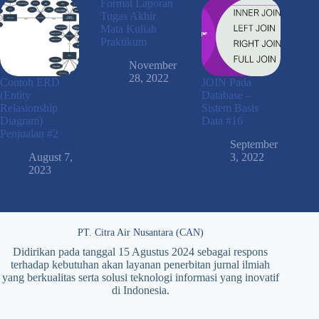
Format Laporan
Tugas Akhir
Mata Kuliah
Praktikum
November
28, 2022
Contoh ERD
JOIN Pada
(Entity
Database –
Relasionship
Sistem Basis
Diagram)
Data #16
Penjualan #2
September
August 7,
3, 2022
2023
PT. Citra Air Nusantara (CAN)
Didirikan pada tanggal 15 Agustus 2024 sebagai respons
terhadap kebutuhan akan layanan penerbitan jurnal ilmiah
yang berkualitas serta solusi teknologi informasi yang inovatif
di Indonesia.