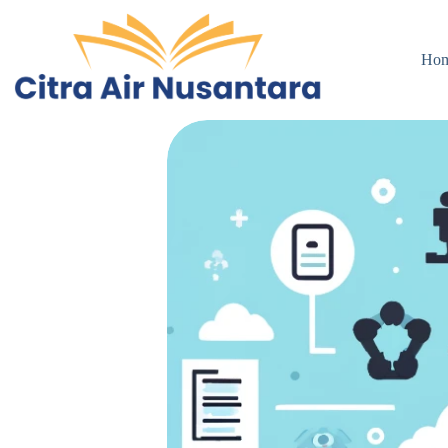
Skip
to
content
Ho