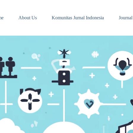
me
About Us
Komunitas Jurnal Indonesia
Journal