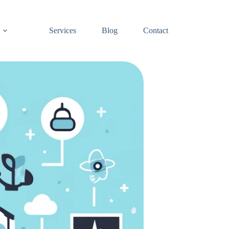
Services
Blog
Contact