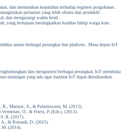
atan, dan memastikan kepatuhan terhadap regimen pengobatan .
ngkinkan pertanian yang lebih efisien dan produktif .
al, dan mengurangi waktu henti .
bah, yang bertujuan meningkatkan kualitas hidup warga kota .
bilitas antara berbagai perangkat dan platform . Masa depan IoT
uk menghubungkan dan mengontrol berbagai perangkat, IoT membuka
si tantangan yang ada agar manfaat IoT dapat direalisasikan
, R., Marusic, S., & Palaniswami, M. (2013).
.Vermesan, O., & Friess, P. (Eds.). (2013).
 S. R. (2017).
, A., & Rotondi, D. (2015).
i, M. (2014).