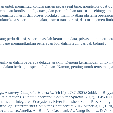
n untuk memantau kondisi pasien secara real-time, mengelola obat-ob
antau kondisi tanah, cuaca, dan pertumbuhan tanaman, sehingga memu
memantau mesin dan proses produksi, meningkatkan efisiensi operasion
tur kota seperti lampu jalan, sistem transportasi, dan manajemen lim
perlu diatasi, seperti masalah keamanan data, privasi, dan interopera
si yang memungkinkan penerapan IoT dalam lebih banyak bidang .
ing signifikan dalam beberapa dekade terakhir. Dengan kemampuan unt
 dalam berbagai aspek kehidupan. Namun, penting untuk terus mengata
ngs: A survey.
Computer Networks
, 54(15), 2787-2805.Gubbi, J., Buyya
ure directions.
Future Generation Computer Systems
, 29(7), 1645-1660
nts and Integrated Ecosystems. River Publishers.Sethi, P., & Sarangi,
urnal of Electrical and Computer Engineering
, 2017.Minerva, R., Biru
t Initiative
.Zanella, A., Bui, N., Castellani, A., Vangelista, L., & Zorz