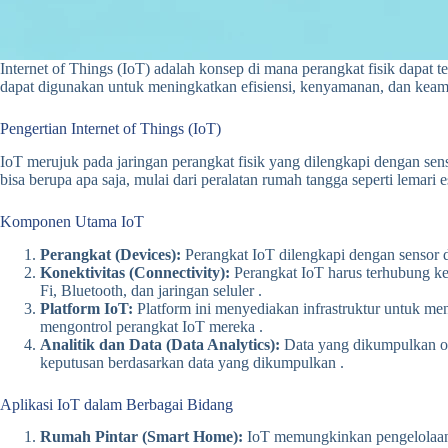
Internet of Things (IoT) adalah konsep di mana perangkat fisik dapat 
dapat digunakan untuk meningkatkan efisiensi, kenyamanan, dan kea
Pengertian Internet of Things (IoT)
IoT merujuk pada jaringan perangkat fisik yang dilengkapi dengan sen
bisa berupa apa saja, mulai dari peralatan rumah tangga seperti lemari
Komponen Utama IoT
Perangkat (Devices):
Perangkat IoT dilengkapi dengan sensor d
Konektivitas (Connectivity):
Perangkat IoT harus terhubung ke 
Fi, Bluetooth, dan jaringan seluler .
Platform IoT:
Platform ini menyediakan infrastruktur untuk m
mengontrol perangkat IoT mereka .
Analitik dan Data (Data Analytics):
Data yang dikumpulkan ol
keputusan berdasarkan data yang dikumpulkan .
Aplikasi IoT dalam Berbagai Bidang
Rumah Pintar (Smart Home):
IoT memungkinkan pengelolaan b