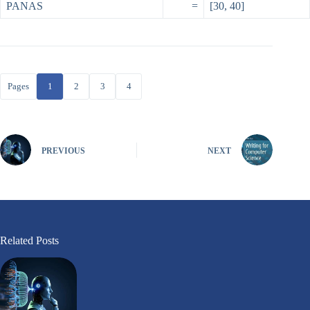
PANAS
=
[30, 40]
Pages
1
2
3
4
PREVIOUS
NEXT
Related Posts