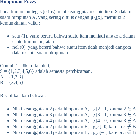
Himpunan Fuzzy
Pada himpunan tegas (crips), nilai keanggotaan suatu item X dalam
suatu himpunan A, yang sering ditulis dengan μ
[x], memiliki 2
A
kemungkinan yaitu :
satu (1), yang berarti bahwa suatu item menjadi anggota dalam
suatu himpunan, atau
nol (0), yang berarti bahwa suatu item tidak menjadi anngota
dalam suatu suatu himpunan.
Contoh 1 : Jika diketahui,
S = {1,2,3,4,5,6} adalah semesta pembicaraan.
A = {1,2,3}
B = {3,4,5}
Bisa dikatakan bahwa :
Nilai keanggotaan 2 pada himpunan A, μ
[2]=1, karena 2 ∈ A
A
Nilai keanggotaan 3 pada himpunan A, μ
[3]=1, karena 3 ∈ A
A
Nilai keanggotaan 4 pada himpunan A, μ
[4]=0, karena 3 ∉ A
A
Nilai keanggotaan 2 pada himpunan B, μ
[2]=0, karena 2 ∉ B
B
Nilai keanggotaan 3 pada himpunan B, μ
[3]=1, karena 3 ∈ B
B