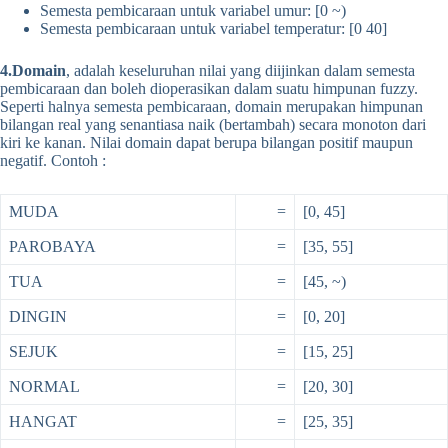
Semesta pembicaraan untuk variabel umur: [0 ~)
Semesta pembicaraan untuk variabel temperatur: [0 40]
4.Domain
, adalah keseluruhan nilai yang diijinkan dalam semesta
pembicaraan dan boleh dioperasikan dalam suatu himpunan fuzzy.
Seperti halnya semesta pembicaraan, domain merupakan himpunan
bilangan real yang senantiasa naik (bertambah) secara monoton dari
kiri ke kanan. Nilai domain dapat berupa bilangan positif maupun
negatif. Contoh :
MUDA
=
[0, 45]
PAROBAYA
=
[35, 55]
TUA
=
[45, ~)
DINGIN
=
[0, 20]
SEJUK
=
[15, 25]
NORMAL
=
[20, 30]
HANGAT
=
[25, 35]