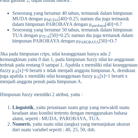
Pada gambar 2, dapat dilihat bahwa :
Seseorang yang berumur 40 tahun, termasuk dalam himpunan
MUDA dengan μ
[40]=0.25; namun dia juga termasuk
MUDA
dalam himpunan PAROBAYA dengan μ
[40]=0.7
parobaya
Seseorang yang berumur 50 tahun, termasuk dalam himpunan
TUA dengan μ
[50]=0.25; namun dia juga termasuk dalam
TUA
himpunan PAROBAYA dengan μ
[50]=O.7
PAROBAYA
Jika pada himpunan crips, nilai keanggotaan hanya ada 2
kemungkinan yaitu 0 dan 1, pada himpunan fuzzy nilai ke-anggotaan
terletak pada rentang 0 sampai 1. Apabila x memiliki nilai keanggotaan
fuzzy μ
[x]=0 berarti x tidak menjadi anggota himpunan A, demikian
A
juga apabila x memiliki nilai keanggotaan fuzzy μ
[x]=1 berarti x
A
menjadi anggota penuh pada himpunan A.
Himpunan fuzzy memiliki 2 atribut, yaitu :
Linguistik
, yaitu penamaan suatu grup yang mewakili suatu
keadaan atau kondisi tertentu dengan menggunakan bahasa
alami, seperti : MUDA, PAROBAYA, TUA.
Numeris
, yaitu suatu nilai (angka) yang menunjukan ukuran
dari suatu variabel seperti : 40, 25, 50, dsb.