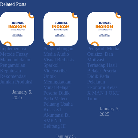
Related Posts
Implementasi
Pengembangan
Pengaruh Media
Metode Fuzzy
Media Audio
Quizizz, Dan
Mamdani dalam
Visual Berbasis
Motivasi
Pengambilan
Sparkol
Terhadap Hasil
Keputusan
Videoscribe
Belajar Peserta
Rekomendasi
Untuk
Didik Pada
Jumlah Produksi
Meningkatkan
Pelajaran
Minat Belajar
Ekonomi Kelas
January 5,
Peserta Didik
X MAN 1 OKU
2025
Pada Materi
Timur
Peluang Usaha
January 5,
Kelas XI
2025
Akuntansi Di
SMKN 1
Belitang III
January 5,