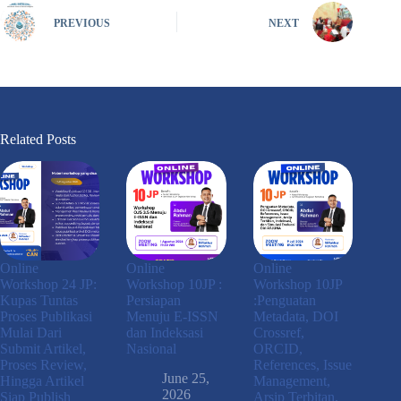
PREVIOUS
NEXT
Related Posts
Online
Online
Online
Workshop 24 JP:
Workshop 10JP :
Workshop 10JP
Kupas Tuntas
Persiapan
:Penguatan
Proses Publikasi
Menuju E-ISSN
Metadata, DOI
Mulai Dari
dan Indeksasi
Crossref,
Submit Artikel,
Nasional
ORCID,
Proses Review,
References, Issue
June 25,
Hingga Artikel
Management,
2026
Siap Publish
Arsip Terbitan,