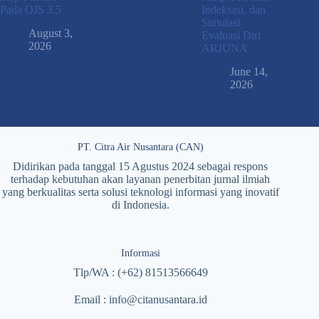
Pada OJS 3.5
Indeksasi, dan
Simulasi
August 3,
Evaluasi Diri
2026
ARJUNA
June 14,
2026
PT. Citra Air Nusantara (CAN)
Didirikan pada tanggal 15 Agustus 2024 sebagai respons
terhadap kebutuhan akan layanan penerbitan jurnal ilmiah
yang berkualitas serta solusi teknologi informasi yang inovatif
di Indonesia.
Informasi
Tlp/WA : (+62) 81513566649
Email : info@citanusantara.id