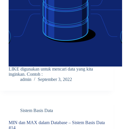
LIKE digunakan untuk mencari data yang kita
inginkan. Contoh :
admin
September 3, 2022
Sistem Basis Data
MIN dan MAX dalam Database – Sistem Basis Data
#14