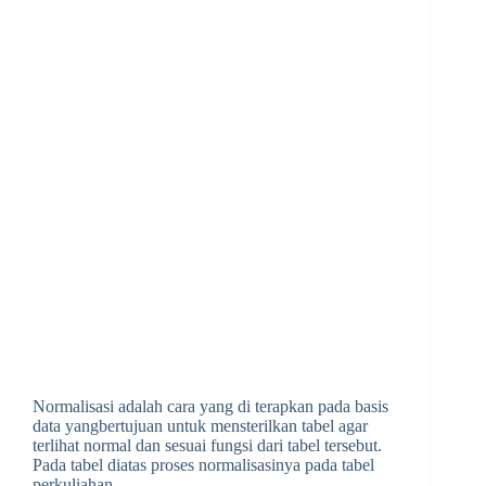
Normalisasi adalah cara yang di terapkan pada basis
data yangbertujuan untuk mensterilkan tabel agar
terlihat normal dan sesuai fungsi dari tabel tersebut.
Pada tabel diatas proses normalisasinya pada tabel
perkuliahan.