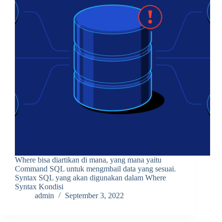
Where bisa diartikan di mana, yang mana yaitu
Command SQL untuk mengmbail data yang sesuai.
Syntax SQL yang akan digunakan dalam Where
Syntax Kondisi
admin
September 3, 2022