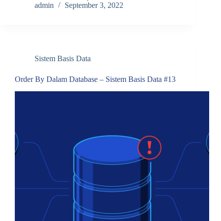
admin
September 3, 2022
Sistem Basis Data
Order By Dalam Database – Sistem Basis Data #13