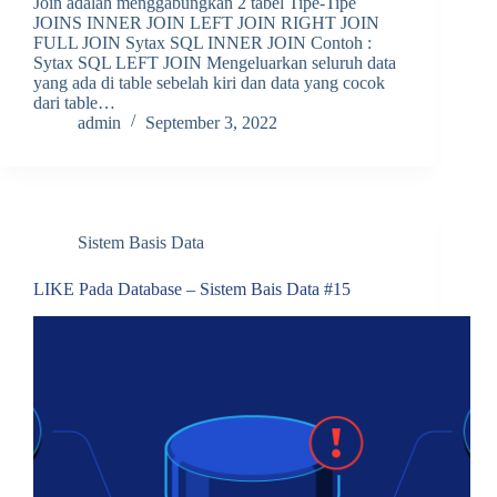
Join adalah menggabungkan 2 tabel Tipe-Tipe
JOINS INNER JOIN LEFT JOIN RIGHT JOIN
FULL JOIN Sytax SQL INNER JOIN Contoh :
Sytax SQL LEFT JOIN Mengeluarkan seluruh data
yang ada di table sebelah kiri dan data yang cocok
dari table…
admin
September 3, 2022
Sistem Basis Data
LIKE Pada Database – Sistem Bais Data #15