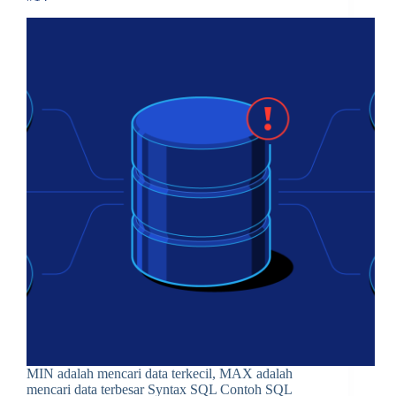
MIN adalah mencari data terkecil, MAX adalah
mencari data terbesar Syntax SQL Contoh SQL