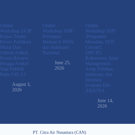
Online
Online
Online
Workshop 24 JP:
Workshop 10JP :
Workshop 10JP
Kupas Tuntas
Persiapan
:Penguatan
Proses Publikasi
Menuju E-ISSN
Metadata, DOI
Mulai Dari
dan Indeksasi
Crossref,
Submit Artikel,
Nasional
ORCID,
Proses Review,
References, Issue
June 25,
Hingga Artikel
Management,
2026
Siap Publish
Arsip Terbitan,
Pada OJS 3.5
Indeksasi, dan
Simulasi
August 3,
Evaluasi Diri
2026
ARJUNA
June 14,
2026
PT. Citra Air Nusantara (CAN)