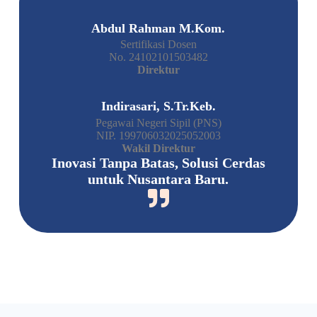
Abdul Rahman M.Kom.
Sertifikasi Dosen
No. 24102101503482
Direktur
Indirasari, S.Tr.Keb.
Pegawai Negeri Sipil (PNS)
NIP. 199706032025052003
Wakil Direktur
Inovasi Tanpa Batas, Solusi Cerdas
untuk Nusantara Baru.