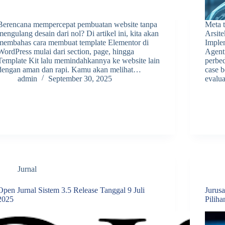
Berencana mempercepat pembuatan website tanpa
Meta t
mengulang desain dari nol? Di artikel ini, kita akan
Arsit
membahas cara membuat template Elementor di
Implem
WordPress mulai dari section, page, hingga
Agenti
Template Kit lalu memindahkannya ke website lain
perbe
dengan aman dan rapi. Kamu akan melihat…
case b
admin
September 30, 2025
evalua
Jurnal
Open Jurnal Sistem 3.5 Release Tanggal 9 Juli
Jurus
2025
Piliha