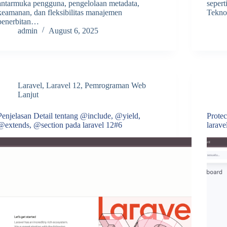
antarmuka pengguna, pengelolaan metadata,
sepert
keamanan, dan fleksibilitas manajemen
Tekno
penerbitan…
admin
August 6, 2025
Laravel
,
Laravel 12
,
Pemrograman Web
Lanjut
Penjelasan Detail tentang @include, @yield,
Prote
@extends, @section pada laravel 12#6
larave